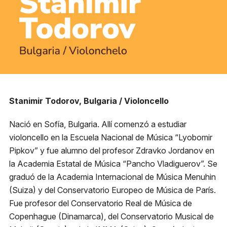
Reglas generales
Preguntas frecuentes
Presenta tu proyecto
Prepara tu experiencia
Horarios boletería
Stanimir Todorov, Bulgaria / Violoncello
Lunes a viernes:
10:00 a 19:30 h
Nació en Sofía, Bulgaria. Allí comenzó a estudiar
Sábado y domingo:
11:00 a 16:00 h
violoncello en la Escuela Nacional de Música “Lyobomir
Pipkov” y fue alumno del profesor Zdravko Jordanov en
+56 9 8255 3149
la Academia Estatal de Música “Pancho Vladiguerov”. Se
graduó de la Academia Internacional de Música Menuhin
(Suiza) y del Conservatorio Europeo de Música de París.
Fue profesor del Conservatorio Real de Música de
Dirección
Stanimir Todorov
Av. Apoquindo 3300 Las
Copenhague (Dinamarca), del Conservatorio Musical de
Condes, Santiago.