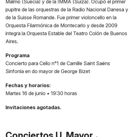
Malmö (Suecia) y de la IMMA (Suiza). Ocupó el primer
pupitre de las orquestras de la Radio Nacional Danesa y
Metro
de la Suisse Romande. Fue primer violoncello en la
El Golf, Línea 1
Orquesta Filarmónica de Montecarlo y desde 2009
integra la Orquesta Estable del Teatro Colón de Buenos
Estacionamiento
Aires.
Plaza Las Condes
Programa
Micro
Concierto para Cello n°1 de Camille Saint Saëns
418, 426, 429 541N
Sinfonía en do mayor de George Bizet
Fechas y horarios:
Martes 16 de junio • 19:30 horas
Invitaciones agotadas.
Conciertos U. Mayor