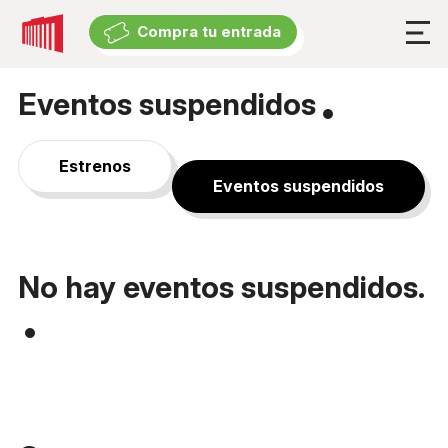
Compra tu entrada
Compra tu entrada
Eventos suspendidos
Cartelera
Cartelera
Estrenos
Eventos suspendidos
Exposiciones
Eventos suspendidos
No hay eventos suspendidos.
Experiencia
El Teatro
Accesibilidad Universal
Descuentos y beneficios