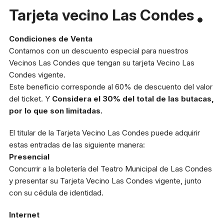
Reglas generales
Tarjeta vecino Las Condes
Preguntas frecuentes
Presenta tu proyecto
Condiciones de Venta
Contamos con un descuento especial para nuestros
Prepara tu experiencia
Vecinos Las Condes que tengan su tarjeta Vecino Las
Condes vigente.
Este beneficio corresponde al 60% de descuento del valor
Horarios boletería
del ticket. Y
Considera el 30% del total de las butacas,
por lo que son limitadas.
Lunes a viernes:
10:00 a 19:30 h
Sábado y domingo:
11:00 a 16:00 h
El titular de la Tarjeta Vecino Las Condes puede adquirir
estas entradas de las siguiente manera:
Presencial
+56 9 8255 3149
Concurrir a la boletería del Teatro Municipal de Las Condes
y presentar su Tarjeta Vecino Las Condes vigente, junto
con su cédula de identidad.
Dirección
Av. Apoquindo 3300 Las
Internet
Condes, Santiago.