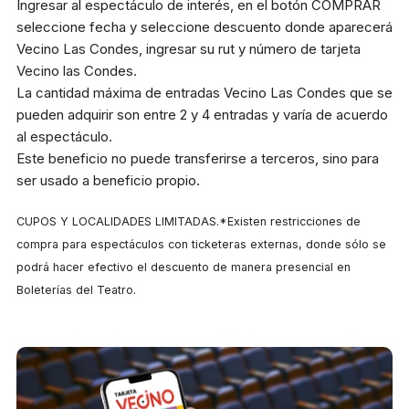
Ingresar al espectáculo de interés, en el botón COMPRAR
seleccione fecha y seleccione descuento donde aparecerá
Metro
Vecino Las Condes, ingresar su rut y número de tarjeta
El Golf, Línea 1
Vecino las Condes.
La cantidad máxima de entradas Vecino Las Condes que se
Estacionamiento
pueden adquirir son entre 2 y 4 entradas y varía de acuerdo
Plaza Las Condes
al espectáculo.
Este beneficio no puede transferirse a terceros, sino para
Micro
ser usado a beneficio propio.
418, 426, 429 541N
CUPOS Y LOCALIDADES LIMITADAS.*Existen restricciones de
compra para espectáculos con ticketeras externas, donde sólo se
podrá hacer efectivo el descuento de manera presencial en
Boleterías del Teatro.