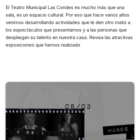
Reglas generales
El Teatro Municipal Las Condes es mucho más que una
Preguntas frecuentes
sala, es un espacio cultural. Por eso que hace varios años
Presenta tu proyecto
venimos desarrollando actividades que le den otro matiz a
los espectáculos que presentamos y a las personas que
Prepara tu experiencia
despliegan su talento en nuestra casa. Revisa las atractivas
exposiciones que hemos realizado
Horarios boletería
Lunes a viernes:
10:00 a 19:30 h
Sábado y domingo:
11:00 a 16:00 h
+56 9 8255 3149
Dirección
Av. Apoquindo 3300 Las
Condes, Santiago.