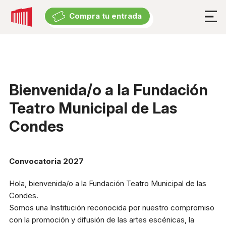
Compra tu entrada
Compra tu entrada
Cartelera
Cartelera
Bienvenida/o a la Fundación
Exposiciones
Teatro Municipal de Las
Eventos suspendidos
Condes
Experiencia
Convocatoria 2027
El Teatro
Hola, bienvenida/o a la Fundación Teatro Municipal de las
Accesibilidad Universal
Condes.
Somos una Institución reconocida por nuestro compromiso
Descuentos y beneficios
con la promoción y difusión de las artes escénicas, la