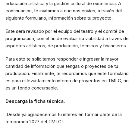
Reglas generales
educación artística y la gestión cultural de excelencia. A
continuación, te invitamos a que nos envíes, a través del
Preguntas frecuentes
siguiente formulario, información sobre tu proyecto.
Presenta tu proyecto
Éste será revisado por el equipo del teatro y el comité de
Prepara tu experiencia
programación, con el fin de evaluar su viabilidad a través de
aspectos artísticos, de producción, técnicos y financieros.
Horarios boletería
Para esto te solicitamos responder e ingresar la mayor
cantidad de información que tengas o proyectes de tu
Lunes a viernes:
10:00 a 19:30 h
producción. Finalmente, te recordamos que este formulario
Sábado y domingo:
11:00 a 16:00 h
es para el levantamiento interno de proyectos en TMLC, no
es un fondo concursable.
+56 9 8255 3149
Descarga la ficha técnica.
¡Desde ya agradecemos tu interés en formar parte de la
Dirección
temporada 2027 del TMLC!
Av. Apoquindo 3300 Las
Condes, Santiago.