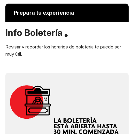
Reglas generales
Preguntas frecuentes
Prepara tu experiencia
Presenta tu proyecto
Info Boletería
Prepara tu experiencia
Revisar y recordar los horarios de boletería te puede ser
Horarios boletería
muy útil.
Lunes a viernes:
10:00 a 19:30 h
Sábado y domingo:
11:00 a 16:00 h
+56 9 8255 3149
Dirección
Av. Apoquindo 3300 Las
Condes, Santiago.