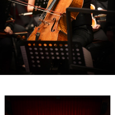
Reglas generales
Preguntas frecuentes
Presenta tu proyecto
Prepara tu experiencia
Horarios boletería
Lunes a viernes:
10:00 a 19:30 h
Sábado y domingo:
11:00 a 16:00 h
+56 9 8255 3149
Dirección
Av. Apoquindo 3300 Las
Condes, Santiago.