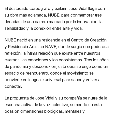
El destacado coreógrafo y bailarín Jose Vidal llega con
Metro
su obra más aclamada, NUBE, para conmemorar tres
El Golf, Línea 1
Nube
décadas de una carrera marcada por la innovación, la
sensibilidad y la conexión entre arte y vida.
Estacionamiento
Compra tu entrada
Plaza Las Condes
NUBE nació en una residencia en el Centro de Creación
y Residencia Artística NAVE, donde surgió una poderosa
Micro
reflexión: la íntima relación que existe entre nuestros
418, 426, 429 541N
cuerpos, las emociones y los ecosistemas. Tras los años
de pandemia y desconexión, esta obra se erige como un
espacio de reencuentro, donde el movimiento se
convierte en lenguaje universal para sanar y volver a
conectar.
La propuesta de Jose Vidal y su compañía se nutre de la
escucha activa de la voz colectiva, sumando en esta
ocasión dimensiones biológicas, mentales y