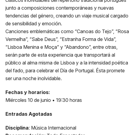
clásicos inolvidables del repertorio tradicional portugués
junto a composiciones contemporáneas y nuevas
Metro
tendencias del género, creando un viaje musical cargado
El Golf, Línea 1
de sensibilidad y emoción.
Canciones emblemáticas como “Canoas do Tejo”, “Rosa
Estacionamiento
Vermelha”, “Sabe Deus”, “Estranha Forma de Vida”,
Plaza Las Condes
“Lisboa Menina e Moça” y “Abandono”, entre otras,
serán parte de esta experiencia que transportará al
Micro
público al alma misma de Lisboa y a la intensidad poética
418, 426, 429 541N
del fado, para celebrar el Día de Portugal. Ésta promete
ser una noche inolvidable.
Fechas y horarios:
Miércoles 10 de junio • 19:30 horas
Entradas Agotadas
Disciplina
: Música Internacional