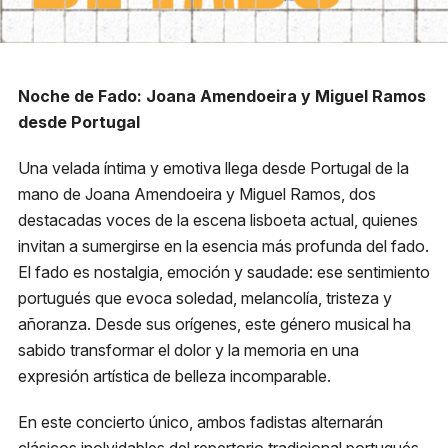
Reglas generales
Preguntas frecuentes
Presenta tu proyecto
Noche de Fado: Joana Amendoeira y Miguel Ramos
Prepara tu experiencia
desde Portugal
Una velada íntima y emotiva llega desde Portugal de la
Horarios boletería
mano de Joana Amendoeira y Miguel Ramos, dos
destacadas voces de la escena lisboeta actual, quienes
Lunes a viernes:
10:00 a 19:30 h
invitan a sumergirse en la esencia más profunda del fado.
Sábado y domingo:
11:00 a 16:00 h
Noche de Fado
El fado es nostalgia, emoción y saudade: ese sentimiento
portugués que evoca soledad, melancolía, tristeza y
+56 9 8255 3149
añoranza. Desde sus orígenes, este género musical ha
sabido transformar el dolor y la memoria en una
expresión artística de belleza incomparable.
Dirección
En este concierto único, ambos fadistas alternarán
Av. Apoquindo 3300 Las
Condes, Santiago.