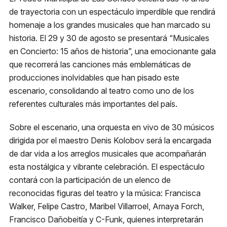
de trayectoria con un espectáculo imperdible que rendirá
Metro
homenaje a los grandes musicales que han marcado su
El Golf, Línea 1
historia. El 29 y 30 de agosto se presentará “Musicales
Musicales en Concierto
en Concierto: 15 años de historia”, una emocionante gala
Estacionamiento
que recorrerá las canciones más emblemáticas de
Compra tu entrada
Plaza Las Condes
producciones inolvidables que han pisado este
escenario, consolidando al teatro como uno de los
Micro
referentes culturales más importantes del país.
418, 426, 429 541N
Sobre el escenario, una orquesta en vivo de 30 músicos
dirigida por el maestro Denis Kolobov será la encargada
de dar vida a los arreglos musicales que acompañarán
esta nostálgica y vibrante celebración. El espectáculo
contará con la participación de un elenco de
reconocidas figuras del teatro y la música: Francisca
Walker, Felipe Castro, Maribel Villarroel, Amaya Forch,
Francisco Dañobeitía y C-Funk, quienes interpretarán