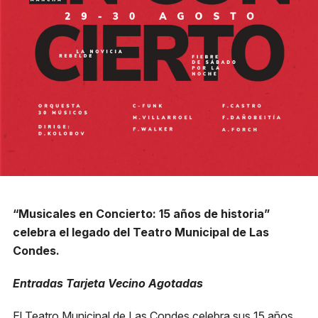
Reglas generales
Preguntas frecuentes
Presenta tu proyecto
Prepara tu experiencia
Horarios boletería
Lunes a viernes:
10:00 a 19:30 h
Sábado y domingo:
11:00 a 16:00 h
“Musicales en Concierto: 15 años de historia”
+56 9 8255 3149
celebra el legado del Teatro Municipal de Las
Condes.
Entradas Tarjeta Vecino Agotadas
Dirección
Av. Apoquindo 3300 Las
El Teatro Municipal de Las Condes celebra sus 15 años
Condes, Santiago.