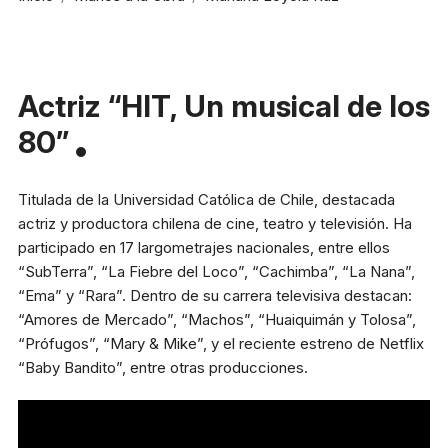
Reglas generales
Preguntas frecuentes
Presenta tu proyecto
Actriz “HIT, Un musical de los
Prepara tu experiencia
80”
Horarios boletería
Titulada de la Universidad Católica de Chile, destacada
actriz y productora chilena de cine, teatro y televisión. Ha
Lunes a viernes:
10:00 a 19:30 h
participado en 17 largometrajes nacionales, entre ellos
Sábado y domingo:
11:00 a 16:00 h
“SubTerra”, “La Fiebre del Loco”, “Cachimba”, “La Nana”,
“Ema” y “Rara”. Dentro de su carrera televisiva destacan:
+56 9 8255 3149
“Amores de Mercado”, “Machos”, “Huaiquimán y Tolosa”,
“Prófugos”, “Mary & Mike”, y el reciente estreno de Netflix
“Baby Bandito”, entre otras producciones.
Dirección
Av. Apoquindo 3300 Las
Condes, Santiago.