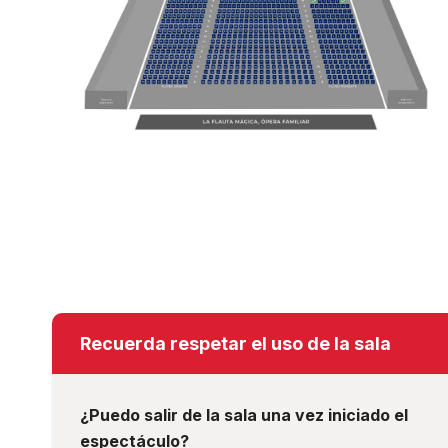
L
Recuerda respetar el uso de la sala
¿Puedo salir de la sala una vez iniciado el
espectáculo?