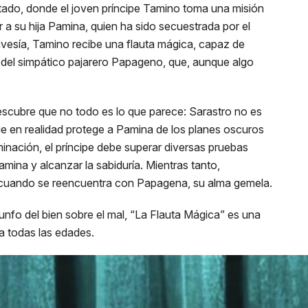
ntado, donde el joven príncipe Tamino toma una misión
r a su hija Pamina, quien ha sido secuestrada por el
avesía, Tamino recibe una flauta mágica, capaz de
 del simpático pajarero Papageno, que, aunque algo
escubre que no todo es lo que parece: Sarastro no es
que en realidad protege a Pamina de los planes oscuros
minación, el príncipe debe superar diversas pruebas
mina y alcanzar la sabiduría. Mientras tanto,
z cuando se reencuentra con Papagena, su alma gemela.
iunfo del bien sobre el mal, “La Flauta Mágica” es una
a todas las edades.