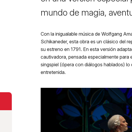
a Flauta Mági
mundo de magia, aventu
Con la inigualable música de Wolfgang Ama
Schikaneder, esta obra es un clásico del re
su estreno en 1791. En esta versión adapt
cautivadora, pensada especialmente para el 
singspiel (ópera con diálogos hablados) lo
entretenida.