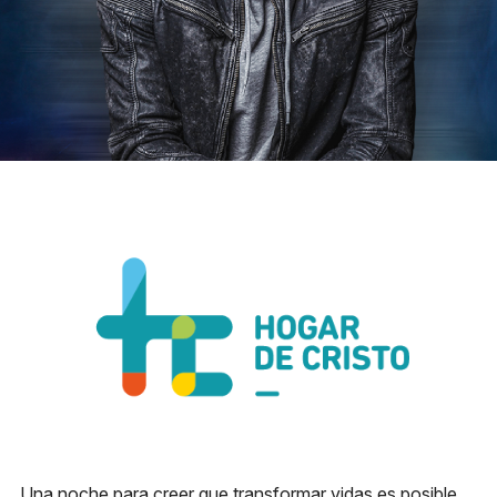
Reglas generales
Preguntas frecuentes
Presenta tu proyecto
Prepara tu experiencia
Horarios boletería
Lunes a viernes:
10:00 a 19:30 h
Sábado y domingo:
11:00 a 16:00 h
+56 9 8255 3149
Dirección
Av. Apoquindo 3300 Las
Una noche para creer que transformar vidas es posible.
Condes, Santiago.