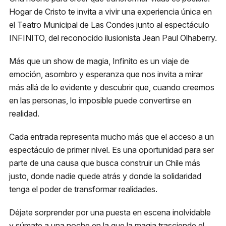
Hogar de Cristo te invita a vivir una experiencia única en
Metro
el Teatro Municipal de Las Condes junto al espectáculo
El Golf, Línea 1
INFINITO, del reconocido ilusionista Jean Paul Olhaberry.
Función a Beneficio Hogar de
Estacionamiento
Más que un show de magia, Infinito es un viaje de
Cristo: Jean Paul Olhaberry: Infinito
Plaza Las Condes
emoción, asombro y esperanza que nos invita a mirar
más allá de lo evidente y descubrir que, cuando creemos
Compra tu entrada
Micro
en las personas, lo imposible puede convertirse en
418, 426, 429 541N
realidad.
Cada entrada representa mucho más que el acceso a un
espectáculo de primer nivel. Es una oportunidad para ser
parte de una causa que busca construir un Chile más
justo, donde nadie quede atrás y donde la solidaridad
tenga el poder de transformar realidades.
Déjate sorprender por una puesta en escena inolvidable
y súmate a una noche en la que la magia trasciende el