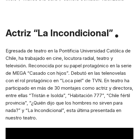
Reglas generales
Preguntas frecuentes
Presenta tu proyecto
Actriz “La Incondicional”
Prepara tu experiencia
Egresada de teatro en la Pontificia Universidad Católica de
Horarios boletería
Chile, ha trabajado en cine, locutora radial, teatro y
televisión. Reconocida por su papel protagónico en la serie
Lunes a viernes:
10:00 a 19:30 h
de MEGA “Casado con hijos”. Debutó en las telenovelas
Sábado y domingo:
11:00 a 16:00 h
con el rol protagónico en “Loca piel” de TVN. En teatro ha
participado en más de 30 montajes como actriz y directora,
entre ellas “Tristán e Isolda”, “Habitación 777”, “Chile fértil
+56 9 8255 3149
provincia”, “¿Quién dijo que los hombres no sirven para
nada?” y “La Incondicional”, esta última presentada en
nuestro teatro.
Dirección
Av. Apoquindo 3300 Las
Condes, Santiago.