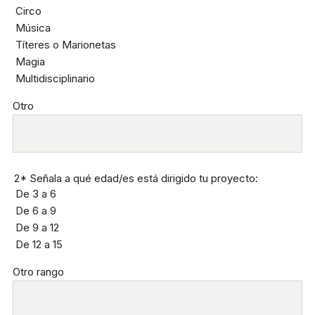
Circo
Música
Títeres o Marionetas
Magia
Multidisciplinario
Otro
2* Señala a qué edad/es está dirigido tu proyecto:
De 3 a 6
De 6 a 9
De 9 a 12
De 12 a 15
Otro rango