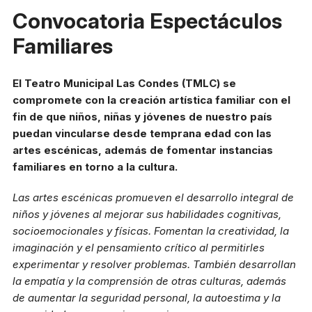
Reglas generales
Convocatoria Espectáculos
Preguntas frecuentes
Familiares
Presenta tu proyecto
Prepara tu experiencia
El Teatro Municipal Las Condes (TMLC) se
compromete con la creación artística familiar con el
fin de que niños, niñas y jóvenes de nuestro país
Horarios boletería
puedan vincularse desde temprana edad con las
artes escénicas, además de fomentar instancias
Lunes a viernes:
10:00 a 19:30 h
familiares en torno a la cultura.
Sábado y domingo:
11:00 a 16:00 h
Las artes escénicas promueven el desarrollo integral de
niños y jóvenes al mejorar sus habilidades cognitivas,
+56 9 8255 3149
socioemocionales y físicas. Fomentan la creatividad, la
imaginación y el pensamiento crítico al permitirles
experimentar y resolver problemas. También desarrollan
Dirección
la empatía y la comprensión de otras culturas, además
Av. Apoquindo 3300 Las
de aumentar la seguridad personal, la autoestima y la
Condes, Santiago.