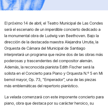
Reglas generales
Preguntas frecuentes
Presenta tu proyecto
El próximo 14 de abril, el Teatro Municipal de Las Condes
Prepara tu experiencia
será el escenario de un imperdible concierto dedicado a
la monumental obra de Ludwig van Beethoven. Bajo la
dirección de la destacada maestra Alejandra Urrutia, la
Horarios boletería
Orquesta de Cámara del Municipal de Santiago
interpretará un programa que reúne dos de las obras más
Lunes a viernes:
10:00 a 19:30 h
Concierto Beethoven
poderosas y trascendentes del compositor alemán.
Sábado y domingo:
11:00 a 16:00 h
Además, la reconocida pianista Edith Fischer será la
solista en el Concierto para Piano y Orquesta N.º 5 en Mi
+56 9 8255 3149
bemol mayor, Op. 73, “Emperador”, una de las piezas
más emblemáticas del repertorio pianístico.
Dirección
La velada comenzará con este imponente concierto para
Av. Apoquindo 3300 Las
piano, obra que destaca por su carácter heroico, su
Condes, Santiago.