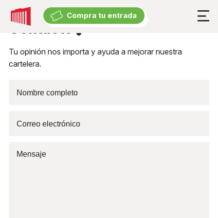
Compra tu entrada
Compra tu entrada
Contacto
Cartelera
Tu opinión nos importa y ayuda a mejorar nuestra
cartelera.
Cartelera
Exposiciones
Eventos suspendidos
Experiencia
El Teatro
Accesibilidad Universal
Descuentos y beneficios