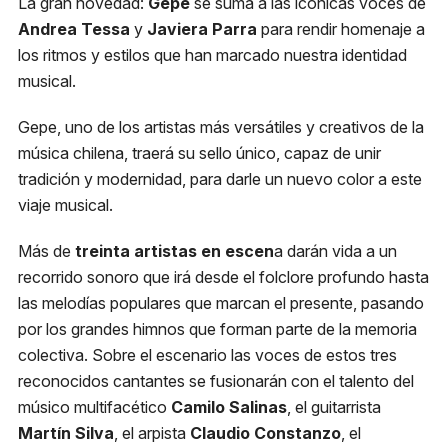
La gran novedad:
Gepe
se suma a las icónicas voces de
Andrea Tessa
y
Javiera Parra
para rendir homenaje a
Metro
los ritmos y estilos que han marcado nuestra identidad
El Golf, Línea 1
musical.
Cancionero Chileno
Estacionamiento
Gepe, uno de los artistas más versátiles y creativos de la
Compra tu entrada
Plaza Las Condes
música chilena, traerá su sello único, capaz de unir
tradición y modernidad, para darle un nuevo color a este
Micro
viaje musical.
418, 426, 429 541N
Más de
treinta artistas en escen
a darán vida a un
recorrido sonoro que irá desde el folclore profundo hasta
las melodías populares que marcan el presente, pasando
por los grandes himnos que forman parte de la memoria
colectiva. Sobre el escenario las voces de estos tres
reconocidos cantantes se fusionarán con el talento del
músico multifacético
Camilo Salinas
, el guitarrista
Martín Silva
, el arpista
Claudio Constanzo
, el