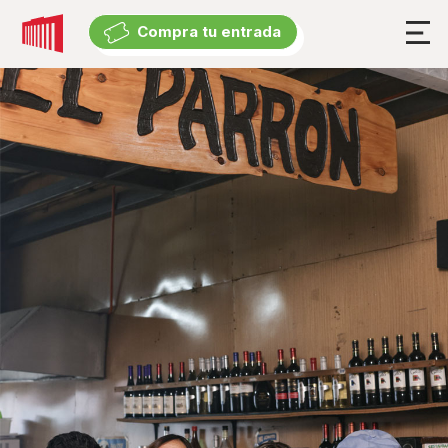
Compra tu entrada
Compra tu entrada
Cartelera
Cartelera
Exposiciones
Eventos suspendidos
Experiencia
El Teatro
Accesibilidad Universal
Descuentos y beneficios