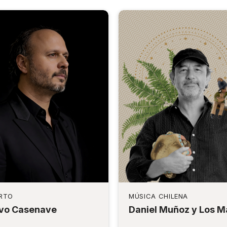
RTO
MÚSICA CHILENA
vo Casenave
Daniel Muñoz y Los M