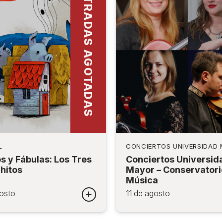
ENTRADAS AGOTADAS
L
CONCIERTOS UNIVERSIDAD
s y Fábulas: Los Tres
Conciertos Universid
hitos
Mayor – Conservatori
Música
osto
11 de agosto