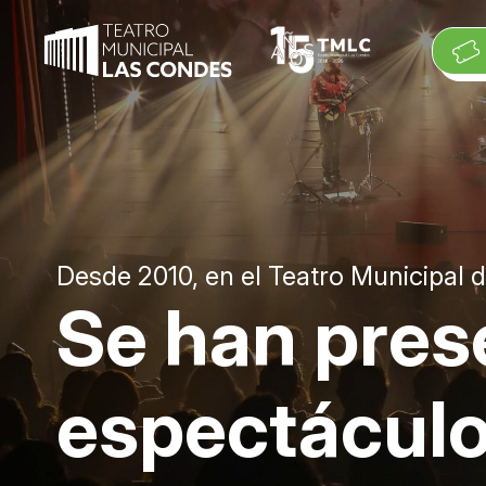
Cartelera
Cartelera
Desde 2010, en el Teatro Municipal
Exposiciones
Se han pres
Se han presentado 962 espectáculos
Eventos suspendidos
esp
|