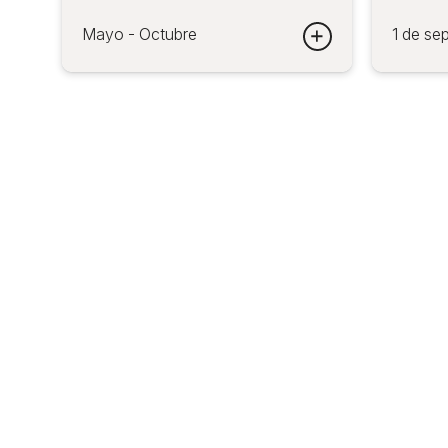
Mayo - Octubre
1 de se
culos Familiares 2027 - Convocatoria Espectáculos Famil