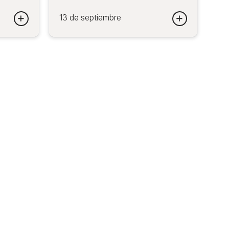
13 de septiembre
 Convocatoria Espectáculos Familiares 2027 - Convocatori
Postula →