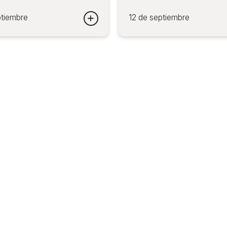
ptiembre
12 de septiembre
iares 2027 - Convocatoria Espectáculos Familiares 2027 -